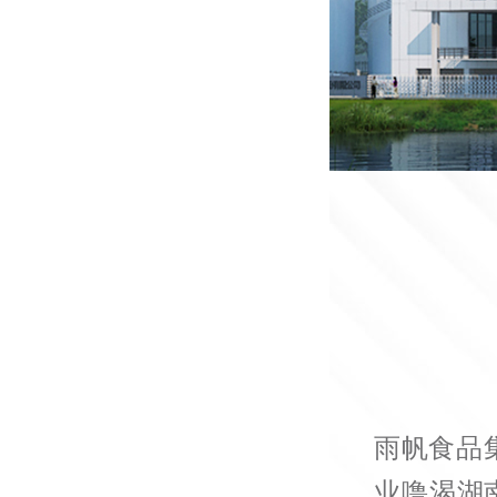
关于我们
用新鲜守护干万
雨帆食品
业噜渴湖