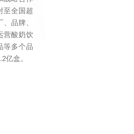
射至全国超
厂、品牌、
运营酸奶饮
品等多个品
.2亿盒。