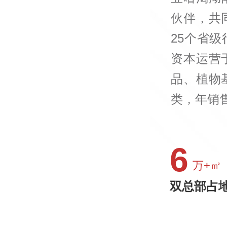
伙伴，共
25个省
资本运营
品、植物
类，年销售
6
万+㎡
双总部占