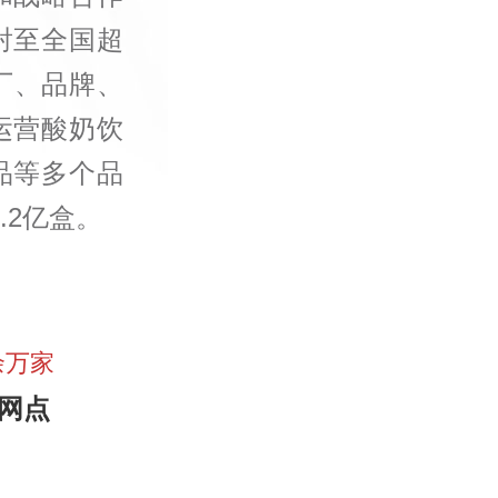
射至全国超
厂、品牌、
运营酸奶饮
品等多个品
.2亿盒。
余万家
网点