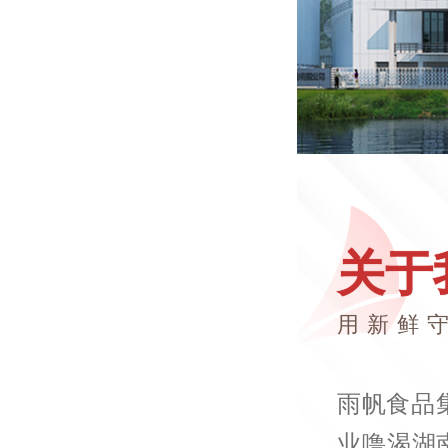
关于
用新鲜
雨帆食品
业噜渴湖