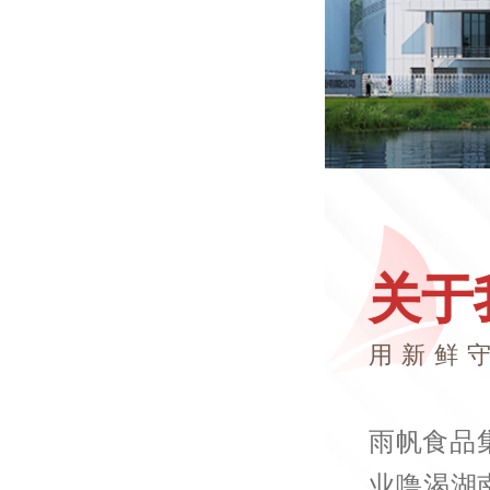
关于
用新鲜
雨帆食品
业噜渴湖