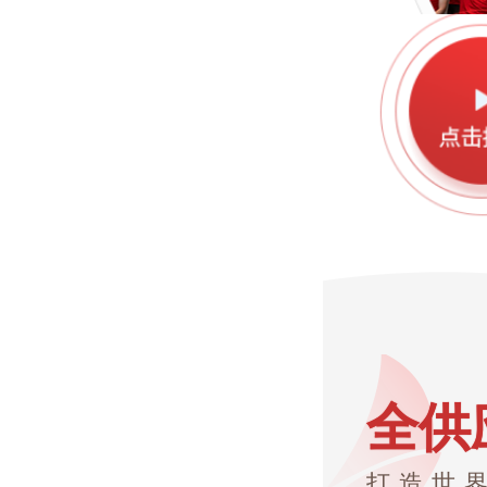
全供
打造世