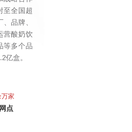
射至全国超
厂、品牌、
运营酸奶饮
品等多个品
.2亿盒。
余万家
网点