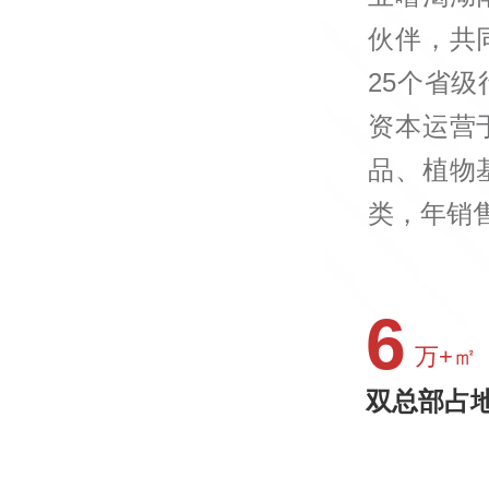
伙伴，共
25个省
资本运营
品、植物
类，年销售
6
万+㎡
双总部占